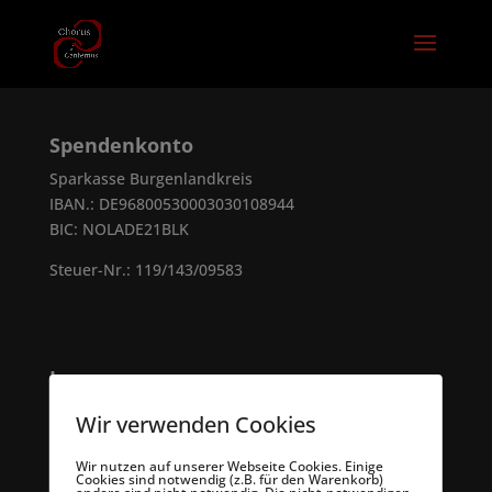
Spendenkonto
Sparkasse Burgenlandkreis
IBAN.: DE96800530003030108944
BIC: NOLADE21BLK
Steuer-Nr.: 119/143/09583
Impressum
1. Vorsitzender
Wir verwenden Cookies
Katrin Mendler-Wittenbecher
Wir nutzen auf unserer Webseite Cookies. Einige
Schillerstraße 2
•
06618 Naumburg
Cookies sind notwendig (z.B. für den Warenkorb)