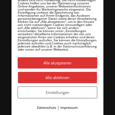
andere sind nicht notwendig. Die nicht-notwendigen
katrin.mendler-wittenbecher@gmx.de
Cookies helfen uns bei der Optimierung unseres
Online-Angebotes, unserer Webseitenfunktionen
und werden für Marketingzwecke eingesetzt. Die
Chorleiter
Einwilligung umfasst die Speicherung von
Informationen auf Ihrem Endgerät, das Auslesen
personenbezogener Daten sowie deren Verarbeitung.
David Bong
Klicken Sie auf „Alle akzeptieren“, um in den Einsatz
von nicht notwendigen Cookies einzuwilligen oder
Burgplatz 3 • 99423 Weimar
auf „Alle ablehnen“, wenn Sie sich anders
entscheiden. Sie können unter „Einstellungen
davidbong90@googlemail.com
verwalten“ detaillierte Informationen der von uns
eingesetzten Arten von Cookies erhalten und deren
Einstellungen aufrufen. Sie können die Einstellungen
jederzeit aufrufen und Cookies auch nachträglich
jederzeit abwählen (z.B. in der Datenschutzerklärung
oder unten auf unserer Webseite).
Fotos
Alle akzeptieren
Nicky Hellfritzsch
©2025 – Chorus Cantemus Naumburg e.V.
Alle ablehnen
info@chorus-cantemus-naumburg.de
Einstellungen
|
Datenschutz
Impressum